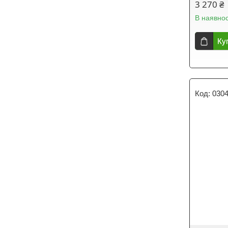
3 270 ₴
В наявнос
Ку
030