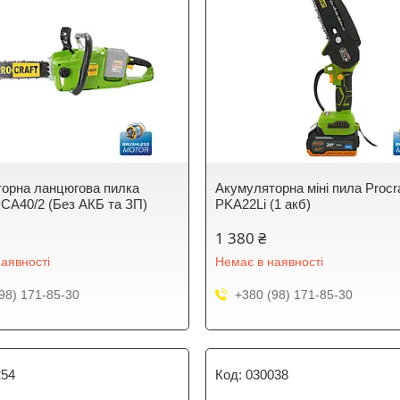
орна ланцюгова пилка
Акумуляторна міні пила Procra
 PCA40/2 (Без АКБ та ЗП)
PKA22Li (1 акб)
1 380 ₴
аявності
Немає в наявності
98) 171-85-30
+380 (98) 171-85-30
254
030038