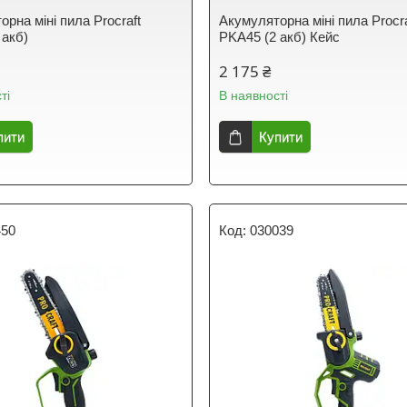
рна міні пила Procraft
Акумуляторна міні пила Procra
 акб)
PKA45 (2 акб) Кейс
2 175 ₴
ті
В наявності
пити
Купити
450
030039