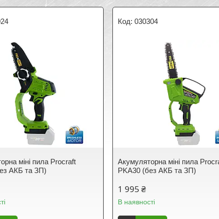
024
030304
рна міні пила Procraft
Акумуляторна міні пила Procra
ез АКБ та ЗП)
PKA30 (без АКБ та ЗП)
1 995 ₴
ті
В наявності