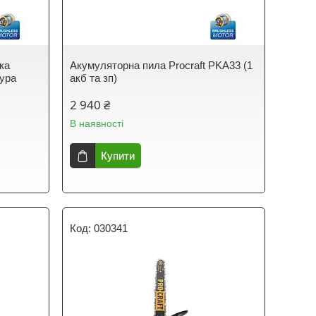
ка
Акумуляторна пила Procraft PKA33 (1
бура
акб та зп)
2 940 ₴
В наявності
Купити
030341