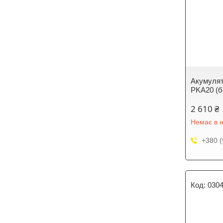
Акумулято
PKA20 (б
2 610 ₴
Немає в н
+380 (
030