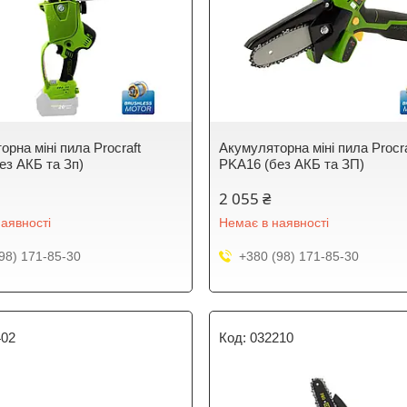
рна міні пила Procraft
Акумуляторна міні пила Procra
ез АКБ та Зп)
PKA16 (без АКБ та ЗП)
2 055 ₴
аявності
Немає в наявності
98) 171-85-30
+380 (98) 171-85-30
402
032210