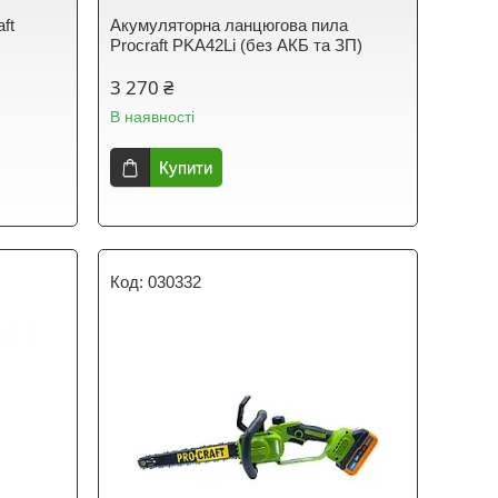
ft
Акумуляторна ланцюгова пила
Procraft PKA42Li (без АКБ та ЗП)
3 270 ₴
В наявності
Купити
030332