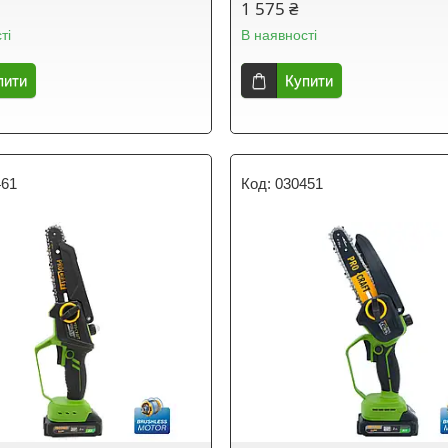
1 575 ₴
ті
В наявності
пити
Купити
461
030451