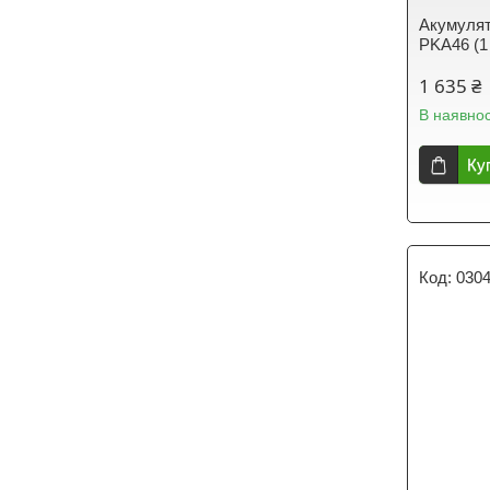
Акумулято
PKA46 (1
1 635 ₴
В наявнос
Ку
030