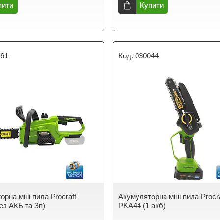
пити
Купити
361
030044
рна міні пила Procraft
Акумуляторна міні пила Procra
ез АКБ та Зп)
PKA44 (1 акб)