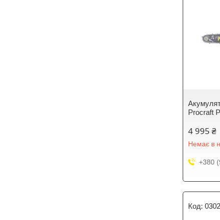
Акумулят
Procraft
4 995 ₴
Немає в н
+380 (
030