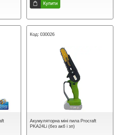
Купити
030026
ft
Акумуляторна міні пила Procraft
PKA24Li (без акб і зп)