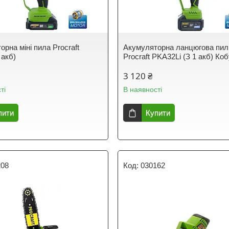
рна міні пила Procraft
Акумуляторна ланцюгова пил
 акб)
Procraft PKA32Li (З 1 акб) Ко
3 120 ₴
ті
В наявності
пити
Купити
208
030162