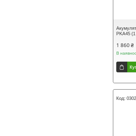
Акумулято
PKA45 (1
1 860 ₴
В наявнос
Ку
030