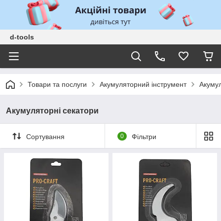
d-tools
Товари та послуги
Акумуляторний інструмент
Акумул
Акумуляторні секатори
Сортування
0
Фільтри