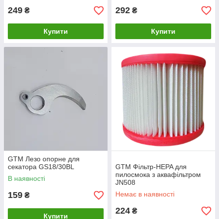
249
292
₴
₴
Купити
Купити
GTM Лезо опорне для
секатора GS18/30BL
GTM Фільтр-HEPA для
пилосмока з аквафільтром
В наявності
JN508
159
Немає в наявності
₴
224
₴
Купити