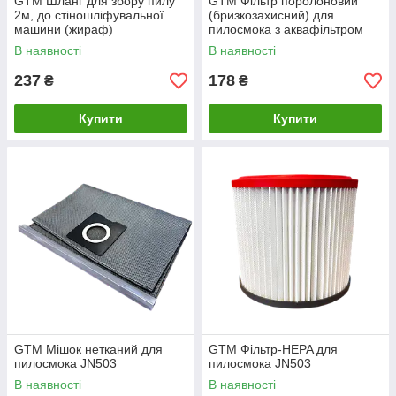
GTM Шланг для збору пилу
GTM Фільтр поролоновий
2м, до стіношліфувальної
(бризкозахисний) для
машини (жираф)
пилосмока з аквафільтром
JN501
В наявності
В наявності
237
178
₴
₴
Купити
Купити
GTM Мішок нетканий для
GTM Фільтр-HEPA для
пилосмока JN503
пилосмока JN503
В наявності
В наявності