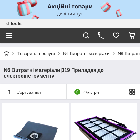
d-tools
Товари та послуги
N6 Витратні матеріали
N6 Витрат
N6 Витратні матеріали|019 Приладдя до
електроінструменту
Сортування
0
Фільтри