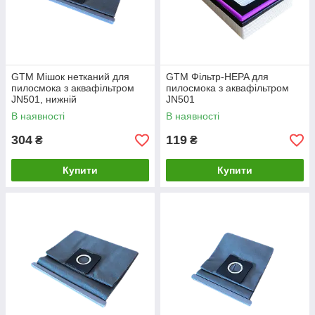
GTM Мішок нетканий для
GTM Фільтр-HEPA для
пилосмока з аквафільтром
пилосмока з аквафільтром
JN501, нижній
JN501
В наявності
В наявності
304
119
₴
₴
Купити
Купити