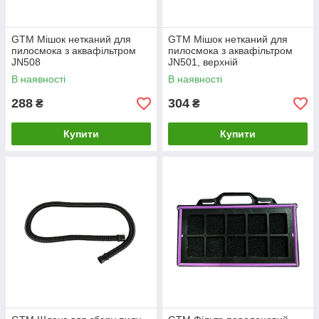
GTM Мішок нетканий для
GTM Мішок нетканий для
пилосмока з аквафільтром
пилосмока з аквафільтром
JN508
JN501, верхній
В наявності
В наявності
288
304
₴
₴
Купити
Купити